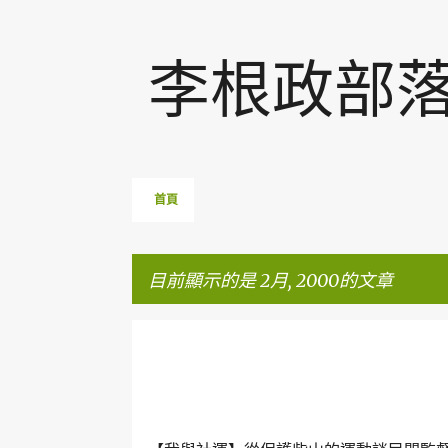
李根政部
首頁
目前顯示的是 2月, 2000的文章
發
我與社運
柴山
表
文