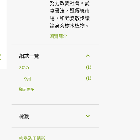
努力改變社會。愛
寫書法，逛傳統市
場，和老婆散步議
論身旁樹木植物。
瀏覽簡介
網誌一覽
1
2025
1
9月
1
2023
顯示更多
1
7月
1
2022
標籤
1
1月
9
2021
檢舉濫用情形