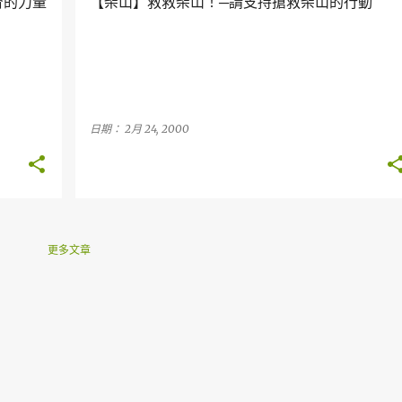
督的力量
【柴山】救救柴山！─請支持搶救柴山的行動
日期：
2月 24, 2000
更多文章