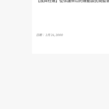
【我與社運】從保護柴山的運動談民間監
章
日期：
2月 24, 2000